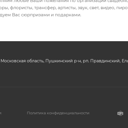
лним любые Ваши пожелания по организации свадебног
ры, флористы, трансфер, артисты, звук, свет, видео, пи
дуем Вас сюрпризами и подарками.
Московская область, Пушкинский р-н, рп. Правдинский, Ельд
и
Политика конфиденциальности