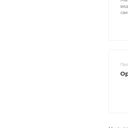
вед
све
Про
Ор