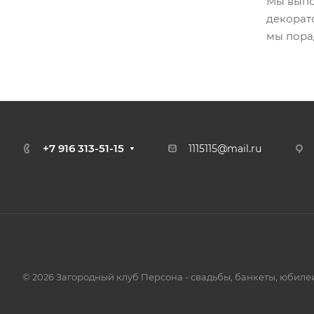
Мы выпо
декорато
мы пора
+7 916 313-51-15
1
115115@mail.ru
© 2026 Загородный клуб Персона - свадьбы, банкеты, юбиле