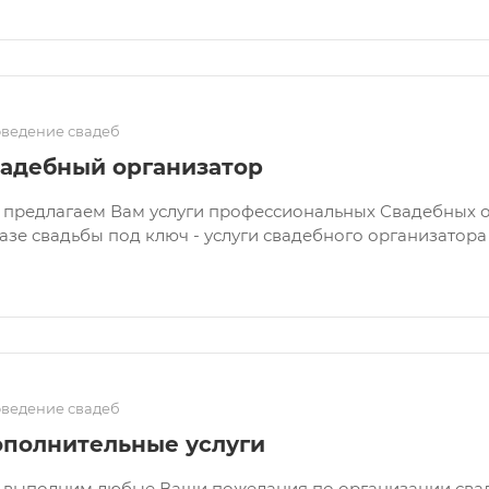
ведение свадеб
адебный организатор
предлагаем Вам услуги профессиональных Свадебных о
азе свадьбы под ключ - услуги свадебного организатора
ведение свадеб
полнительные услуги
 выполним любые Ваши пожелания по организации свад